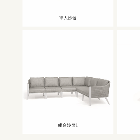
單人沙發
組合沙發1