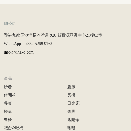
總公司
香港九龍長沙灣長沙灣道 926 號寶源亞洲中心21樓03室
WhatsApp：+852 5269 9163
info@vineko.com
產品
沙發
躺床
休閒椅
長櫈
餐桌
日光床
矮桌
燈具
餐椅
遮陽傘
吧台&吧椅
鞦韆