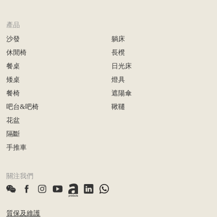
產品
沙發
躺床
休閒椅
長櫈
餐桌
日光床
矮桌
燈具
餐椅
遮陽傘
吧台&吧椅
鞦韆
花盆
隔斷
手推車
關注我們
質保及維護