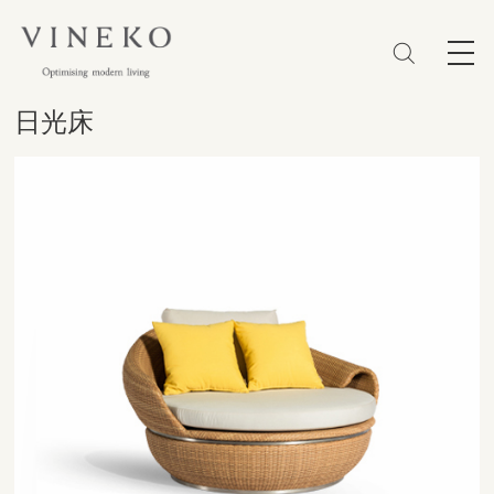
简体
EN
繁體
收藏 (0)
日光床