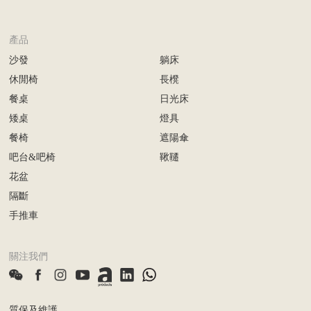
產品
沙發
躺床
休閒椅
長櫈
餐桌
日光床
矮桌
燈具
餐椅
遮陽傘
吧台&吧椅
鞦韆
花盆
隔斷
手推車
關注我們
質保及維護