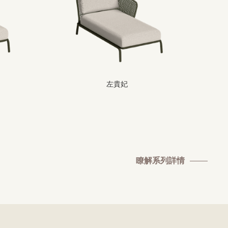
左貴妃
瞭解系列詳情