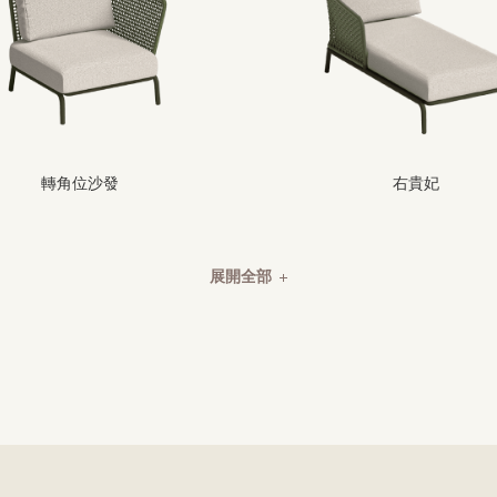
轉角位沙發
右貴妃
展開全部