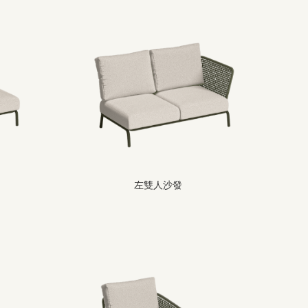
左雙人沙發