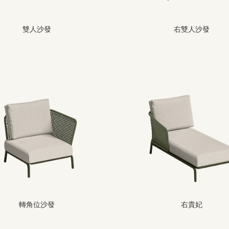
雙人沙發
右雙人沙發
轉角位沙發
右貴妃