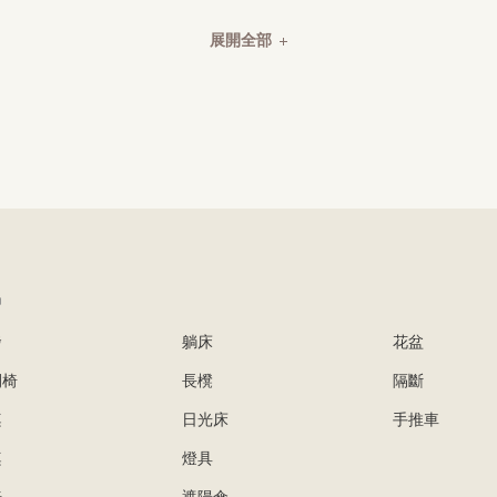
展開全部
品
發
躺床
花盆
閒椅
長櫈
隔斷
桌
日光床
手推車
桌
燈具