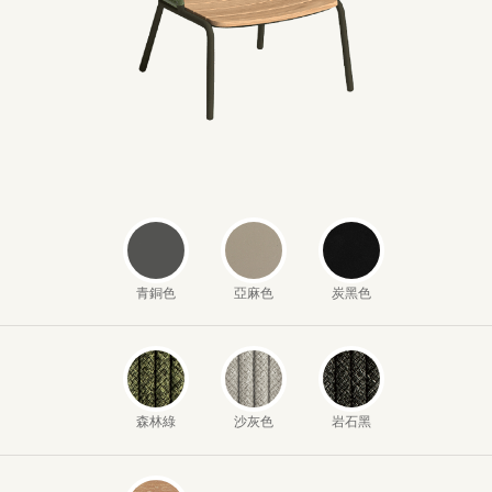
青銅色
亞麻色
炭黑色
森林綠
沙灰色
岩石黑