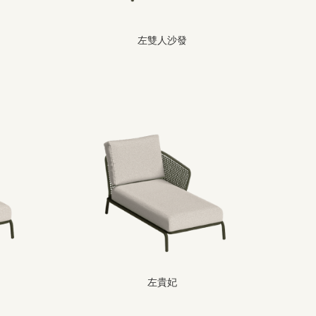
左雙人沙發
左貴妃