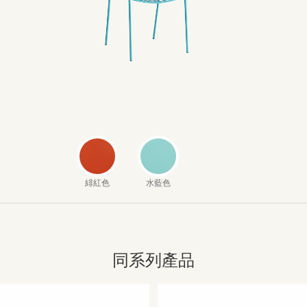
緋紅色
水藍色
同系列產品