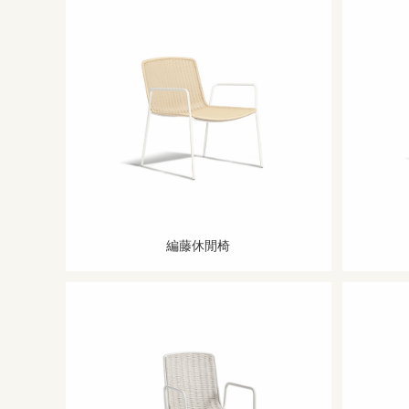
編藤休閒椅