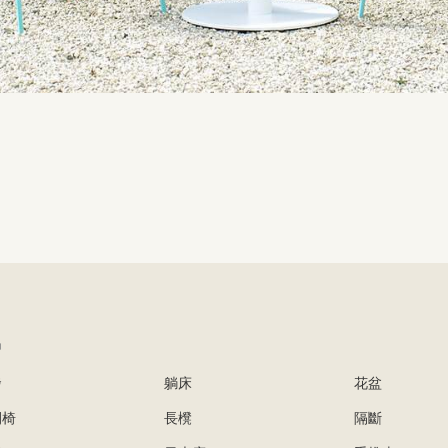
品
發
躺床
花盆
閒椅
長櫈
隔斷