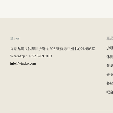
產
總公司
沙
香港九龍長沙灣長沙灣道 926 號寶源亞洲中心21樓03室
WhatsApp：+852 5269 9163
休
info@vineko.com
餐
矮
餐
吧