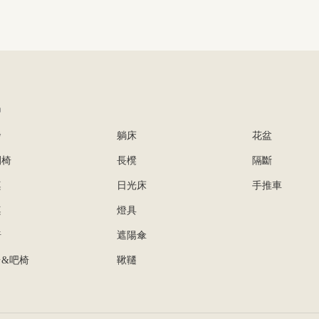
品
發
躺床
花盆
閒椅
長櫈
隔斷
桌
日光床
手推車
桌
燈具
椅
遮陽傘
台&吧椅
鞦韆