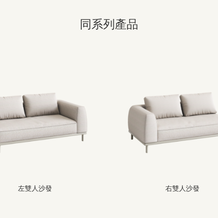
同系列產品
左雙人沙發
右雙人沙發