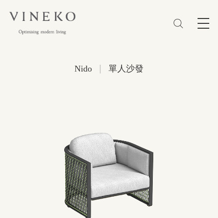
简体
EN
繁體
收藏 (0)
|
Nido
單人沙發