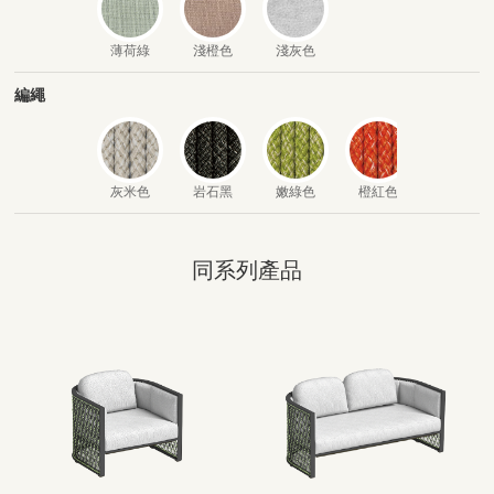
薄荷綠
淺橙色
淺灰色
編繩
灰米色
岩石黑
嫩綠色
橙紅色
同系列產品