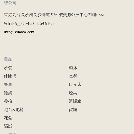
總公司
香港九龍長沙灣長沙灣道 926 號寶源亞洲中心21樓03室
WhatsApp：+852 5269 9163
info@vineko.com
產品
沙發
躺床
休閒椅
長櫈
餐桌
日光床
矮桌
燈具
餐椅
遮陽傘
吧台&吧椅
鞦韆
花盆
隔斷