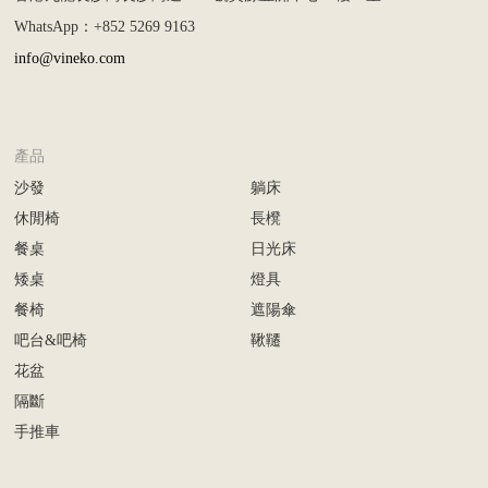
WhatsApp：+852 5269 9163
info@vineko.com
產品
沙發
躺床
休閒椅
長櫈
餐桌
日光床
矮桌
燈具
餐椅
遮陽傘
吧台&吧椅
鞦韆
花盆
隔斷
手推車