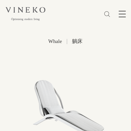
简体
EN
繁體
收藏 (0)
|
Whale
躺床