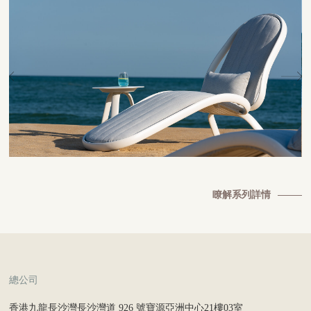
瞭解系列詳情
總公司
香港九龍長沙灣長沙灣道 926 號寶源亞洲中心21樓03室